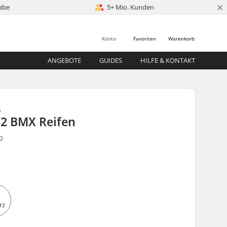
×
abe
5+ Mio. Kunden
Konto
Favoriten
Warenkorb
ANGEBOTE
GUIDES
HILFE & KONTAKT
S
V2 BMX Reifen
n