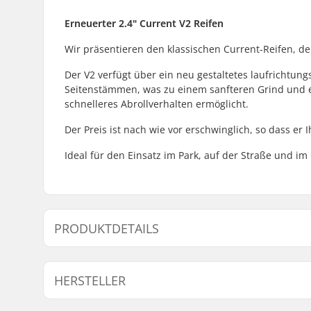
Erneuerter 2.4" Current V2 Reifen
Wir präsentieren den klassischen Current-Reifen, der j
Der V2 verfügt über ein neu gestaltetes laufrichtun
Seitenstämmen, was zu einem sanfteren Grind und e
schnelleres Abrollverhalten ermöglicht.
Der Preis ist nach wie vor erschwinglich, so dass er 
Ideal für den Einsatz im Park, auf der Straße und im
PRODUKTDETAILS
BMX Disziplin:
Freestyle
HERSTELLER
Reifenprofil:
Richtungs
Reifen Material:
Gummimi