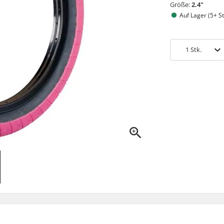
Größe:
2.4"
Auf Lager (5+ St
1
Stk.