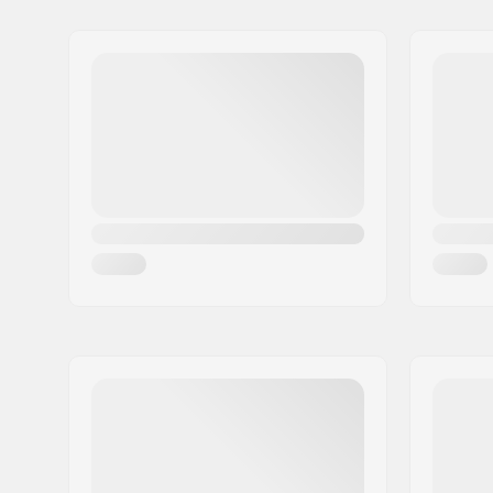
Name:
Sunshine Distribution ApS
Reifen-Durchmesser:
20"
Adresse:
Naverland 8
Reifenbreite:
2.4"
Postleitzahl:
2600
Ort:
Glostrup
Land:
Dänemark