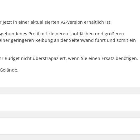
etzt in einer aktualisierten V2-Version erhältlich ist.
gsgebundenes Profil mit kleineren Laufflächen und größeren
iner geringeren Reibung an der Seitenwand führt und somit ein
Ihr Budget nicht überstrapaziert, wenn Sie einen Ersatz benötigen.
 Gelände.
 BMX
Zusammenklappbar:
gebundenes Profil
Reifendruck:
schung
Gewicht: