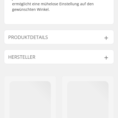
ermöglicht eine mühelose Einstellung auf den
gewünschten Winkel.
PRODUKTDETAILS
Bezug:
Kunstleder
HERSTELLER
Sattel:
Pivotal
Sattelpolsterung:
Slim
Name:
We Make Things GmbH
Gewicht:
301g
Adresse:
RICHARD-BYRD-STR. 12
Postleitzahl:
50829
Ort:
Köln
Land:
Deutschland