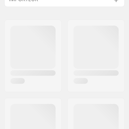
Gewicht:
130g
Name:
Centrano ApS
Sprocket Guard:
Ja
Adresse:
Omega 6
Postleitzahl:
8382
Ort:
Hinnerup
Land:
Dänemark