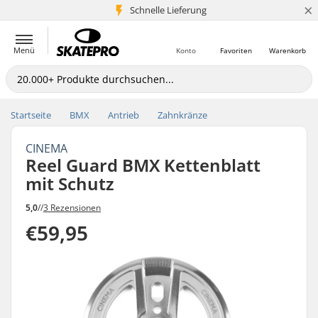
×
Schnelle Lieferung
5+ Mio. Kunden
Menü
Konto
Favoriten
Warenkorb
Startseite
BMX
Antrieb
Zahnkränze
CINEMA
Reel Guard BMX Kettenblatt
mit Schutz
5,0
//
3 Rezensionen
€59,95