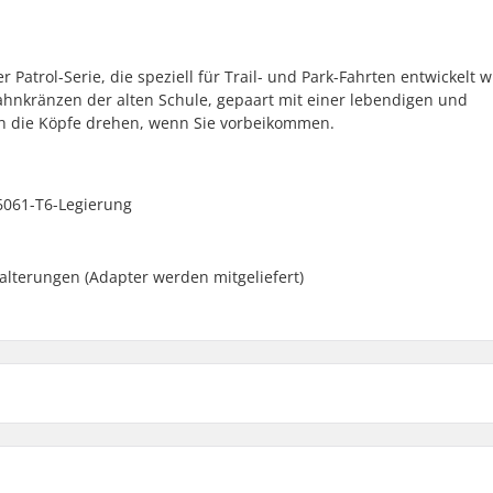
 Patrol-Serie, die speziell für Trail- und Park-Fahrten entwickelt 
zahnkränzen der alten Schule, gepaart mit einer lebendigen und
ch die Köpfe drehen, wenn Sie vorbeikommen.
 6061-T6-Legierung
m
terungen (Adapter werden mitgeliefert)
Schwarz - 25T
l
Rot - 25T