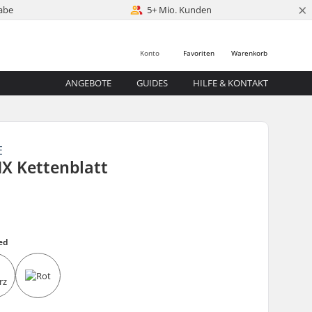
×
abe
5+ Mio. Kunden
Konto
Favoriten
Warenkorb
ANGEBOTE
GUIDES
HILFE & KONTAKT
E
X Kettenblatt
ed