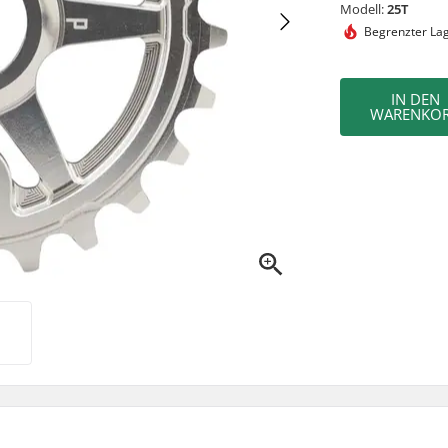
Modell:
25T
Begrenzter La
IN DEN
WARENKO