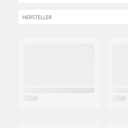
Ritzel-Montage:
19mm, 22
HERSTELLER
Gewicht:
77g
Name:
We Make Things GmbH
Adresse:
RICHARD-BYRD-STR. 12
Postleitzahl:
50829
Ort:
Köln
Land:
Deutschland