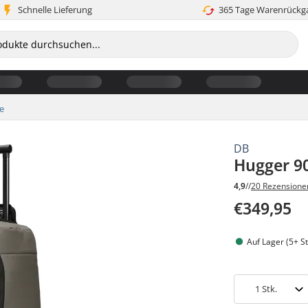
Schnelle Lieferung
365 Tage Warenrückg
e
DB
Hugger 90
4,9
//
20 Rezensione
€349,95
Auf Lager (5+ St
1
Stk.