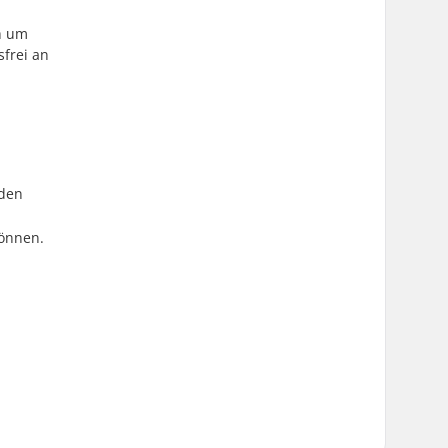
ch um
sfrei an
rden
können.