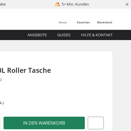
×
abe
5+ Mio. Kunden
Konto
Favoriten
Warenkorb
ANGEBOTE
GUIDES
HILFE & KONTAKT
L Roller Tasche
n
k.)
IN DEN WARENKORB