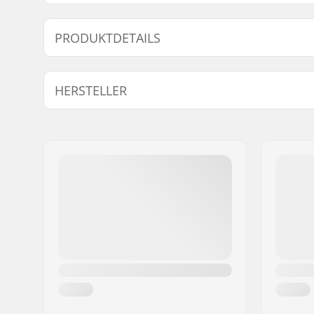
PRODUKTDETAILS
Volumen:
90 l
HERSTELLER
Gewicht:
4900g
Typ:
Roller bag
Name:
Db Equipment AS
Adresse:
Mølleparken 2
Postleitzahl:
0459
Ort:
Oslo
Land:
Norwegen