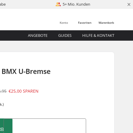
×
abe
5+ Mio. Kunden
Konto
Favoriten
Warenkorb
ANGEBOTE
GUIDES
HILFE & KONTAKT
o BMX U-Bremse
4,95
€25,00
SPAREN
k.)
RB