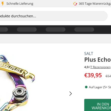
Schnelle Lieferung
365 Tage Warenrückg
SALT
Plus Ech
4,0
//
7 Rezensionen
€39,95
€6
Auf Lager (5+ St
IN DEN
WARENKO