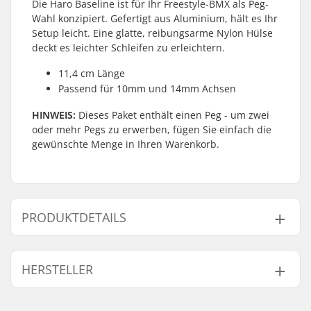
Die Haro Baseline ist für Ihr Freestyle-BMX als Peg-
Wahl konzipiert. Gefertigt aus Aluminium, hält es Ihr
Setup leicht. Eine glatte, reibungsarme Nylon Hülse
deckt es leichter Schleifen zu erleichtern.
11,4 cm Länge
Passend für 10mm und 14mm Achsen
HINWEIS:
Dieses Paket enthält einen Peg - um zwei
oder mehr Pegs zu erwerben, fügen Sie einfach die
gewünschte Menge in Ihren Warenkorb.
PRODUKTDETAILS
BMX Disziplin:
Freestyle BMX, Race
HERSTELLER
BMX
Achsen-Durchmesser:
10mm, 14mm
Name:
Haro Bikes Europe GmbH
Peglänge:
11.4cm