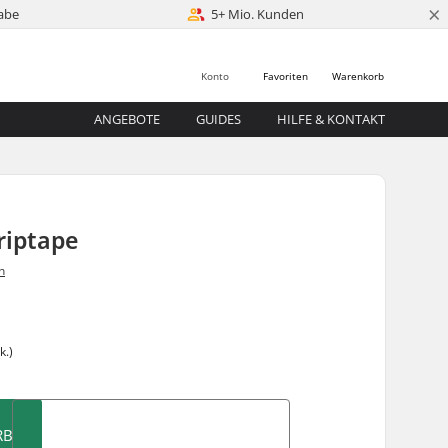
×
abe
5+ Mio. Kunden
Konto
Favoriten
Warenkorb
ANGEBOTE
GUIDES
HILFE & KONTAKT
riptape
n
k.)
RB