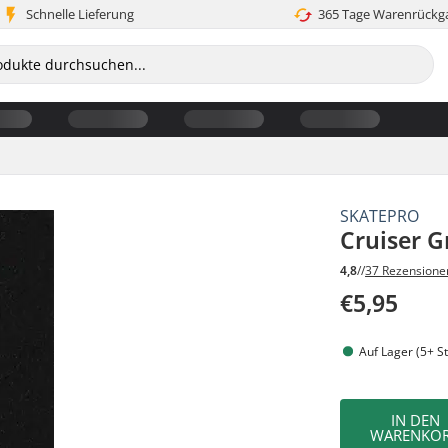
Schnelle Lieferung
365 Tage Warenrückg
SKATEPRO
Cruiser G
4,8
//
37 Rezensione
€5,95
Auf Lager (5+ St
IN DEN
WARENKO