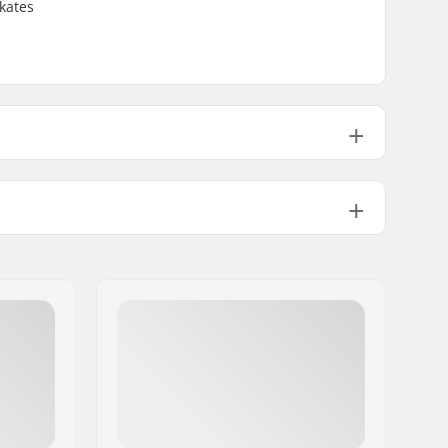
kates
26.7cm (10.5")