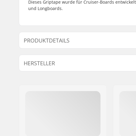
Dieses Griptape wurde für Cruiser-Boards entwickelt
und Longboards.
PRODUKTDETAILS
Length:
89cm (35"
HERSTELLER
Name:
Centrano ApS
Adresse:
Omega 6
Postleitzahl:
8382
Ort:
Hinnerup
Land:
Dänemark