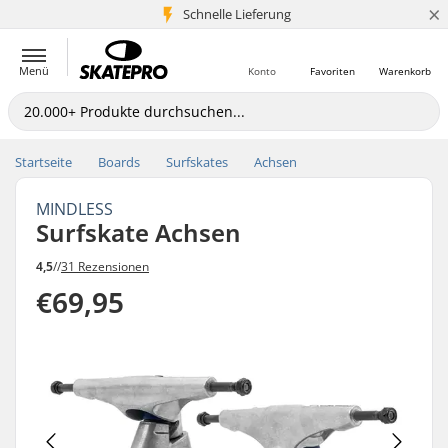
×
Schnelle Lieferung
5+ Mio. Kunden
Menü
Konto
Favoriten
Warenkorb
Startseite
Boards
Surfskates
Achsen
MINDLESS
Surfskate Achsen
4,5
//
31 Rezensionen
€69,95