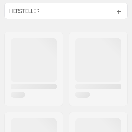
Gewicht:
800g
HERSTELLER
Typ:
Rucksack
Höhe x Breite x Tiefe:
53 x 30.5 x 20 cm
Name:
All Sport NV
Aktivitäten:
Wintersport, Daily
Adresse:
Hoge Mauw 175
activities, Touring
Postleitzahl:
2370
and freeriding
Ort:
Arendonk
Äußeres Material:
Polyester, Water
Land:
Belgien
Resistant,
600D
Fabric
Volumen:
20 l