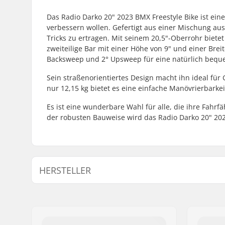
Das Radio Darko 20" 2023 BMX Freestyle Bike ist eine
verbessern wollen. Gefertigt aus einer Mischung aus
Tricks zu ertragen. Mit seinem 20,5"-Oberrohr biete
zweiteilige Bar mit einer Höhe von 9" und einer Breit
Backsweep und 2° Upsweep für eine natürlich bequ
Sein straßenorientiertes Design macht ihn ideal für
nur 12,15 kg bietet es eine einfache Manövrierbarkei
Es ist eine wunderbare Wahl für alle, die ihre Fah
der robusten Bauweise wird das Radio Darko 20" 202
HERSTELLER
Name:
We Make Things GmbH
Adresse:
RICHARD-BYRD-STR. 12
Postleitzahl:
50829