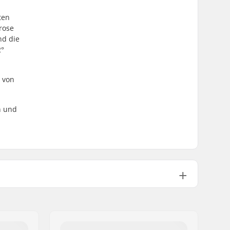
ten
rose
nd die
2°
t von
n und