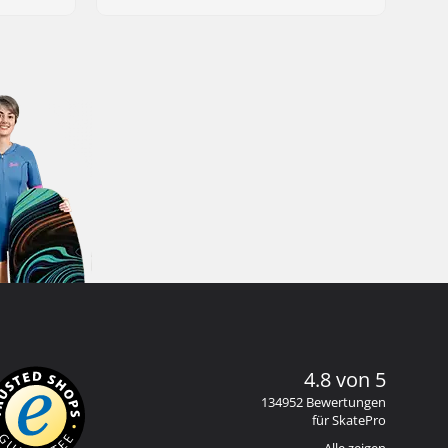
4.8 von 5
134952 Bewertungen
für SkatePro
Alle zeigen