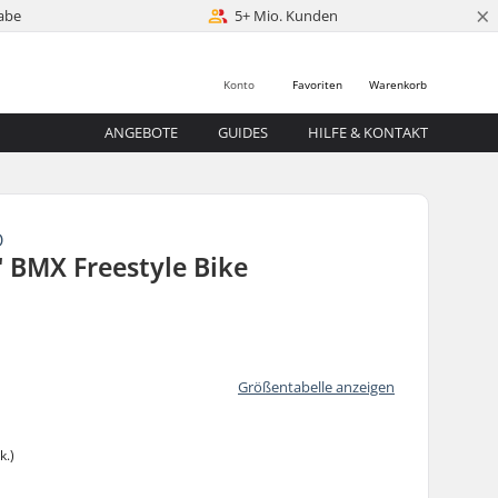
×
abe
5+ Mio. Kunden
Konto
Favoriten
Warenkorb
ANGEBOTE
GUIDES
HILFE & KONTAKT
O
 BMX Freestyle Bike
Größentabelle anzeigen
k.)