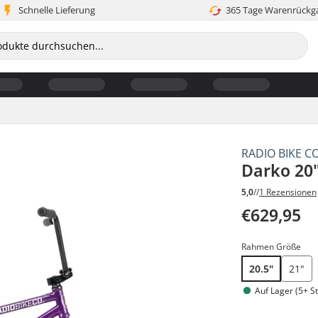
Schnelle Lieferung
365 Tage Warenrückg
RADIO BIKE C
Darko 20"
5,0
//
1 Rezensionen
€629,95
Rahmen Größe
20.5"
21"
Auf Lager (5+ St