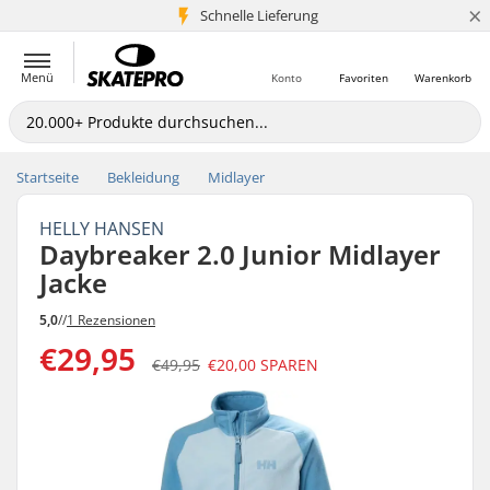
×
Schnelle Lieferung
5+ Mio. Kunden
Menü
Konto
Favoriten
Warenkorb
Startseite
Bekleidung
Midlayer
HELLY HANSEN
Daybreaker 2.0 Junior Midlayer
Jacke
5,0
//
1 Rezensionen
€29,95
€49,95
€20,00
SPAREN