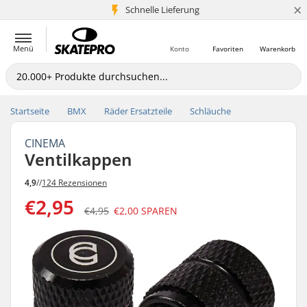
×
Schnelle Lieferung
5+ Mio. Kunden
Menü
Konto
Favoriten
Warenkorb
Startseite
BMX
Räder Ersatzteile
Schläuche
CINEMA
Ventilkappen
4,9
//
124 Rezensionen
€2,95
€4,95
€2,00
SPAREN