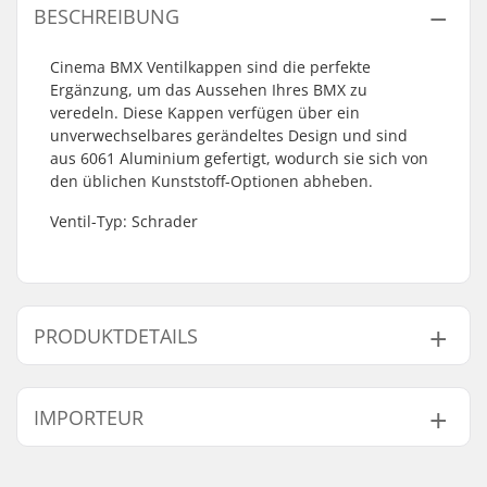
BESCHREIBUNG
Cinema BMX Ventilkappen sind die perfekte
Ergänzung, um das Aussehen Ihres BMX zu
veredeln. Diese Kappen verfügen über ein
unverwechselbares gerändeltes Design und sind
aus 6061 Aluminium gefertigt, wodurch sie sich von
den üblichen Kunststoff-Optionen abheben.
Ventil-Typ: Schrader
PRODUKTDETAILS
BMX Disziplin:
Freestyle BMX, Race
IMPORTEUR
BMX, Mini BMX, Big
Wheel Bikes, Dirt
Name:
Centrano ApS
Jump