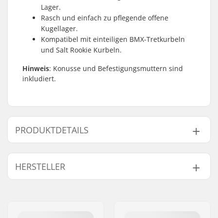
Lager.
Rasch und einfach zu pflegende offene
Kugellager.
Kompatibel mit einteiligen BMX-Tretkurbeln
und Salt Rookie Kurbeln.
Hinweis
: Konusse und Befestigungsmuttern sind
inkludiert.
PRODUKTDETAILS
Tretlager (Bottom
Amerikanisch (AMER)
,
HERSTELLER
Bracket):
Offene Kugellager
Kurbelachsen-
22mm
Name:
We Make Things GmbH
Durchmesser:
Adresse:
RICHARD-BYRD-STR. 12
Gewicht:
314g
Postleitzahl:
50829