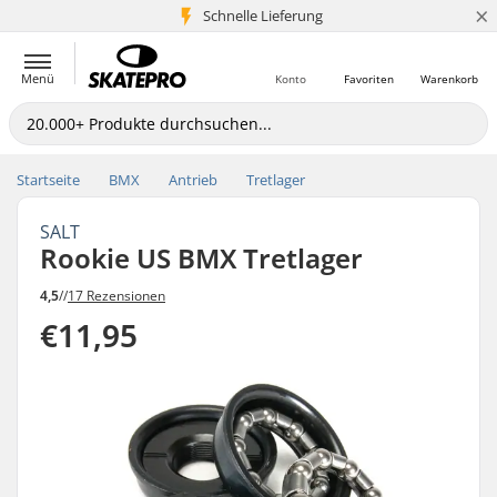
×
Schnelle Lieferung
5+ Mio. Kunden
Menü
Konto
Favoriten
Warenkorb
Startseite
BMX
Antrieb
Tretlager
SALT
Rookie US BMX Tretlager
4,5
//
17 Rezensionen
€11,95