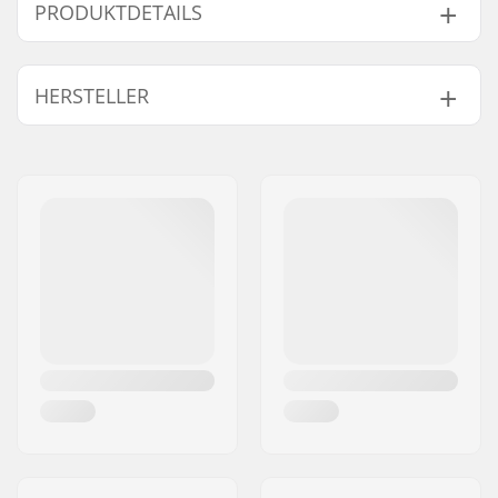
Performance Classic Langlaufski Bindung:
PRODUKTDETAILS
Ski-Typ:
Klassisch
HERSTELLER
Kompatible Stiefel:
NNN, Prolink (NNN),
Turnamic (NNN)
Kompatible Teile
Name:
Rottefella AS
Montageplatte für
NIS New Plate, NIS
Adresse:
Ringeriksveien 70
diese Bindungen:
1.0 Plate, NIS 2.0
Postleitzahl:
3414
Plate, NIS 3.0 Plate,
Ort:
Lierstranda
NIS RMP Plate
Land:
Norwegen