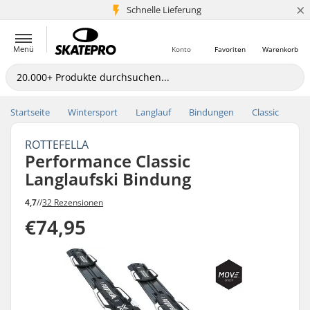
×
Schnelle Lieferung
5+ Mio. Kunden
Menü
Konto
Favoriten
Warenkorb
Startseite
Wintersport
Langlauf
Bindungen
Classic
ROTTEFELLA
Performance Classic
Langlaufski Bindung
4,7
//
32 Rezensionen
€74,95