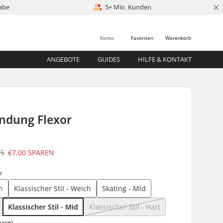
×
abe
5+ Mio. Kunden
Konto
Favoriten
Warenkorb
ANGEBOTE
GUIDES
HILFE & KONTAKT
indung Flexor
95
€7,00
SPAREN
r
h
Klassischer Stil - Weich
Skating - Mid
Klassischer Stil - Mid
Klassischer Stil - Hart
aare)