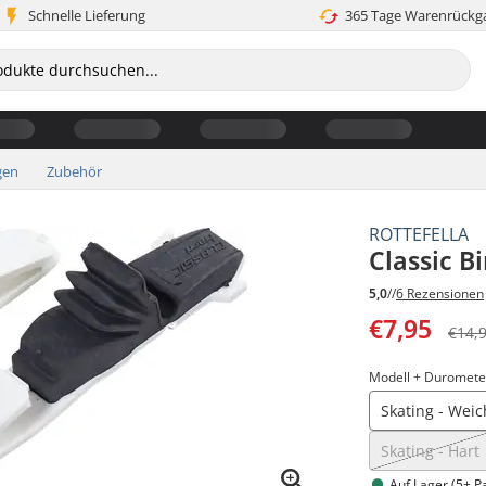
Schnelle Lieferung
365 Tage Warenrückg
gen
Zubehör
ROTTEFELLA
Classic B
5,0
//
6 Rezensionen
€7,95
€14,
Modell + Duromete
Skating - Weic
Skating - Hart
Auf Lager (5+ P