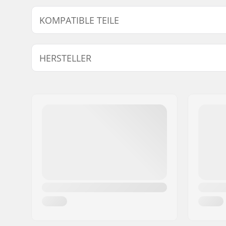
KOMPATIBLE TEILE
Finde Produkte die kompatibel sind mit Rottefella Cl
HERSTELLER
Name:
Rottefella AS
Adresse:
Ringeriksveien 70
Postleitzahl:
3414
Ort:
Lierstranda
Land:
Norwegen