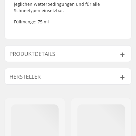
jeglichen Wetterbedingungen und für alle
Schneetypen einsetzbar.
Füllmenge: 75 ml
PRODUKTDETAILS
Aktivität:
Alpine Ski, Cross
HERSTELLER
Country
Wachs Zustand:
Spray wax
Name:
SkiGO AB
Fellwachs:
Ski Wax
Adresse:
Fasadvägen 9
Postleitzahl:
98141
Ort:
Kiruna
Land:
Schweden