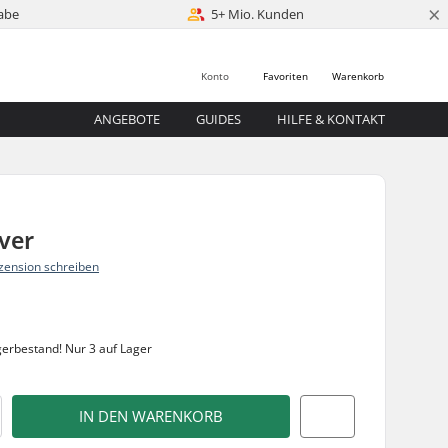
×
abe
5+ Mio. Kunden
Konto
Favoriten
Warenkorb
ANGEBOTE
GUIDES
HILFE & KONTAKT
lver
zension schreiben
gerbestand!
Nur 3 auf Lager
IN DEN WARENKORB