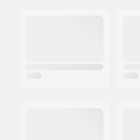
Name:
SkiGO AB
Adresse:
Fasadvägen 9
Postleitzahl:
98141
Ort:
Kiruna
Land:
Schweden