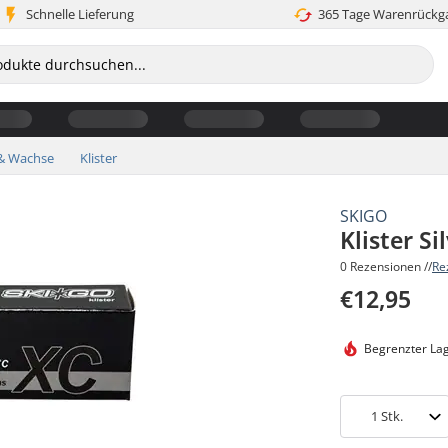
Schnelle Lieferung
365 Tage Warenrückg
& Wachse
Klister
SKIGO
Klister Si
0 Rezensionen //
Re
€12,95
Begrenzter La
1
Stk.