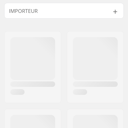
IMPORTEUR
Name:
Centrano ApS
Adresse:
Omega 6
Postleitzahl:
8382
Ort:
Hinnerup
Land:
Dänemark