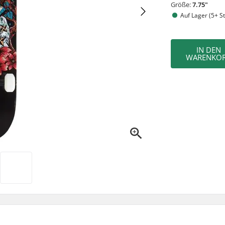
Größe:
7.75"
Auf Lager (5+ St
IN DEN
WARENKO