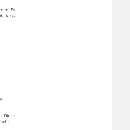
rnen. Es
le Kick-
st
n. Diese
facht.