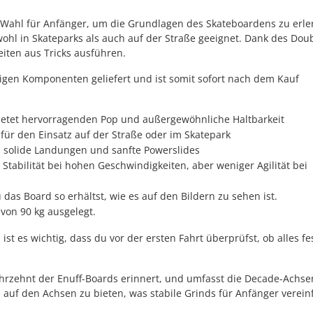
 Wahl für Anfänger, um die Grundlagen des Skateboardens zu erle
ohl in Skateparks als auch auf der Straße geeignet. Dank des Doub
iten aus Tricks ausführen.
igen Komponenten geliefert und ist somit sofort nach dem Kauf
bietet hervorragenden Pop und außergewöhnliche Haltbarkeit
für den Einsatz auf der Straße oder im Skatepark
n solide Landungen und sanfte Powerslides
Stabilität bei hohen Geschwindigkeiten, aber weniger Agilität bei
u das Board so erhältst, wie es auf den Bildern zu sehen ist.
von 90 kg ausgelegt.
t es wichtig, dass du vor der ersten Fahrt überprüfst, ob alles fe
 Jahrzehnt der Enuff-Boards erinnert, und umfasst die Decade-Achse
 auf den Achsen zu bieten, was stabile Grinds für Anfänger verein