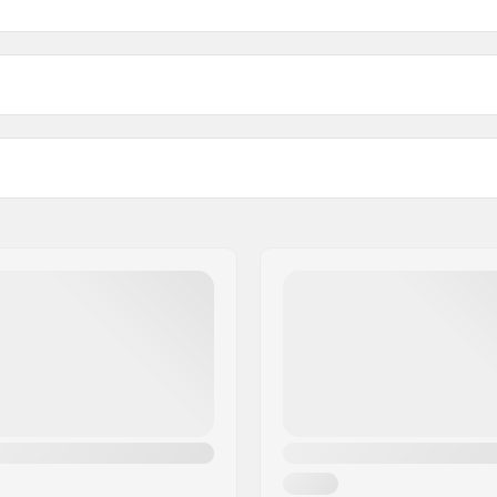
7cm)
Deck-Farben:
cm)
Truck-Typ:
ly
Hanger-Breite:
ktail
Bushings:
Griptape:
Max. Belastung:
en, SHR
Empfohlen ab: