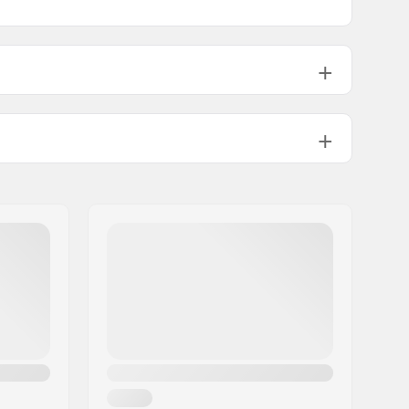
Festgelegte Farben
Standard Kingpin, Standard Hanger
129mm (5")
95A
Pre-gripped
90 kg
7 Jahren