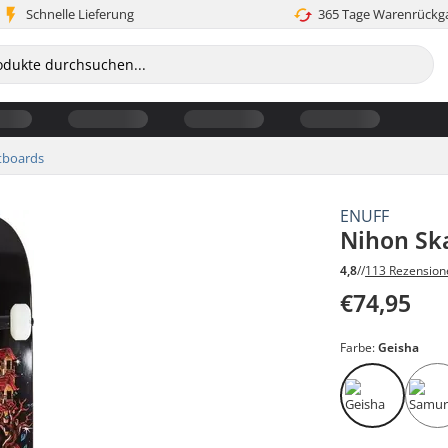
Schnelle Lieferung
365 Tage Warenrückg
tboards
ENUFF
Nihon Sk
4,8
//
113 Rezension
€74,95
Farbe:
Geisha