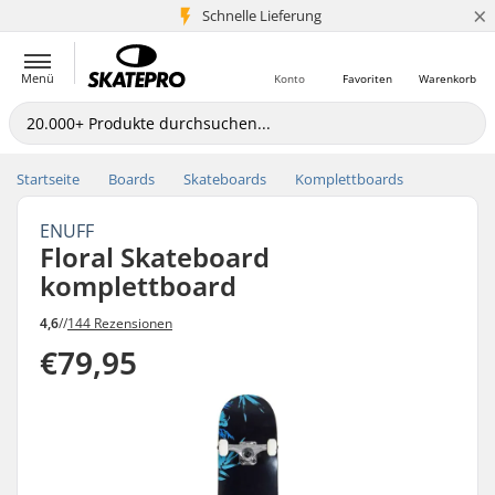
×
Schnelle Lieferung
5+ Mio. Kunden
Menü
Konto
Favoriten
Warenkorb
Startseite
Boards
Skateboards
Komplettboards
ENUFF
Floral Skateboard
komplettboard
4,6
//
144 Rezensionen
€79,95