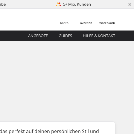
×
abe
5+ Mio. Kunden
Konto
Favoriten
Warenkorb
ANGEBOTE
GUIDES
HILFE & KONTAKT
as perfekt auf deinen persönlichen Stil und