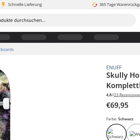
Schnelle Lieferung
365 Tage Warenrückg
tboards
ENUFF
Skully H
Komplett
4,8
//
23 Rezensione
€69,95
Farbe:
Schwarz