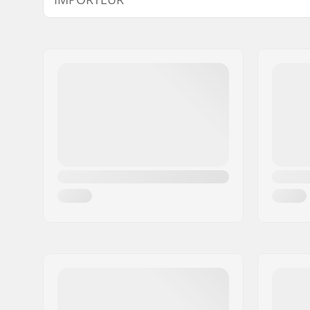
Rollendurchmesser:
54mm
Name:
Centrano ApS
Rollenbreite:
32mm
Adresse:
Omega 6
Rollenhärte:
90A
Postleitzahl:
8382
Rollenmaterial:
PU gegos
Ort:
Hinnerup
Land:
Dänemark