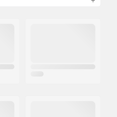
Standard Kingpin, Standard Hanger
129mm (5")
95A
100 kg