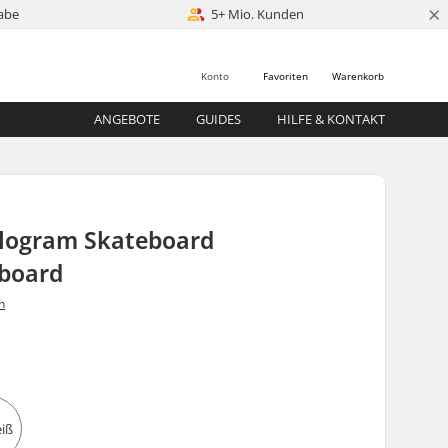
×
abe
5+ Mio. Kunden
Konto
Favoriten
Warenkorb
ANGEBOTE
GUIDES
HILFE & KONTAKT
ologram Skateboard
board
n