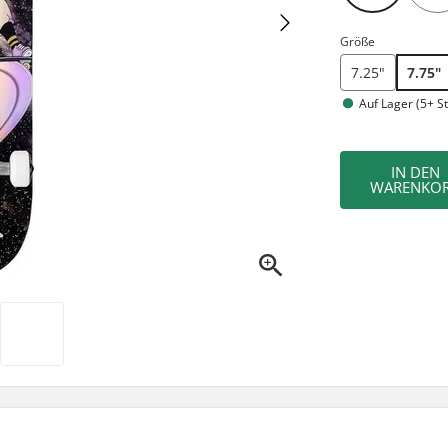
Größe
7.25"
7.75"
Auf Lager (5+ St
IN DEN
WARENKO