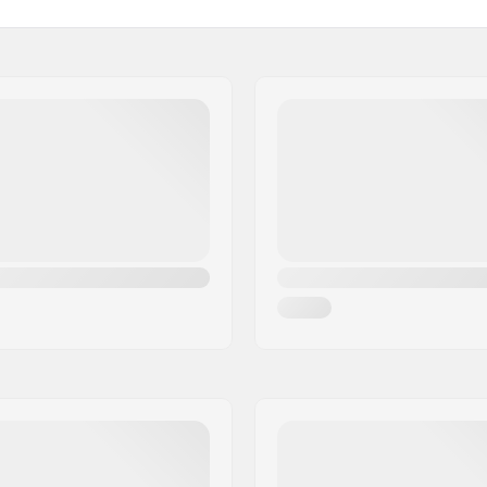
Truck-Typ:
Hanger-Breite:
Bushings:
Max. Belastung:
sen