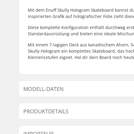
Mit dem Enuff Skully Hologram Skateboard kannst du
inspirierten Grafik auf holografischer Folie zieht die
Diese komplette Konfiguration enthält durchweg ers
Standardausrüstung und bieten eine ideale Mischung
Mit einem 7-lagigen Deck aus kanadischem Ahorn, 5
Skully Hologram ein komplettes Skateboard, das hochw
Könnensstufen eignet. Hol dir dein Board noch heu
MODELL-DATEN
Modell
Deckbreite
PRODUKTDETAILS
Deck-Material:
Ahorn, 7-P
IMPORTEUR
Deckspezifikationen:
Double Kic