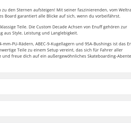
 zu den Sternen aufsteigen! Mit seiner faszinierenden, vom Welt
ses Board garantiert alle Blicke auf sich, wenn du vorbeifährst.
tklassige Teile. Die Custom Decade Achsen von Enuff gehören zur
 aus Style, Leistung und Langlebigkeit.
4-mm-PU-Rädern, ABEC-9-Kugellagern und 95A-Bushings ist das En
ertige Teile zu einem Setup vereint, das sich für Fahrer aller
te und freue dich auf ein außergewöhnliches Skateboarding-Abente
7.25"
Decklänge
7.75"
ly
Kugellager-Präzision:
ktail