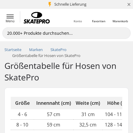
×
Schnelle Lieferung
5+ Mio. Kunden
Menü
Konto
Favoriten
Warenkorb
Startseite
Marken
SkatePro
Größentabelle für Hosen von SkatePro
Größentabelle für Hosen von
SkatePro
Größe
Innennaht (cm)
Weite (cm)
Höhe (cm)
4 - 6
57 cm
31 cm
104 - 116 cm
8 - 10
59 cm
32,5 cm
128 - 140 cm