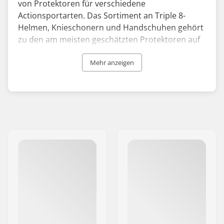
von Protektoren für verschiedene
Actionsportarten. Das Sortiment an Triple 8-
Helmen, Knieschonern und Handschuhen gehört
zu den am meisten geschätzten Protektoren auf
dem Markt und richtet sich an Personen aller
Leistungsstufen. Einige ihrer Angebote, wie z. B.
Mehr anzeigen
die zertifizierten Skate-Helme, erfüllen die
Zulassungsstandards für verschiedene
Sportarten.
Das 1996 gegründete Unternehmen Triple Eight
hat seinen Ursprung in den belebten Straßen von
New York, wo das Umfahren von Schlaglöchern
oder das Ausweichen vor entgegenkommenden
Taxis eine regelmäßige Herausforderung
darstellt. In Anlehnung an ihr New Yorker Erbe
hat sich die Marke nun zur Aufgabe gemacht, die
Sicherheit von Action-Sportlern auf der ganzen
Welt zu gewährleisten, egal ob beim Fahren oder