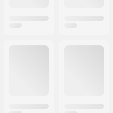
Skaten.
Mit seinem Engagement für ständige
Produktinnovationen sorgt Triple Eight dafür,
dass Ihre Sicherheit eine Priorität bleibt, ohne
dabei auf Komfort zu verzichten. Ihr Ruf für
außergewöhnliche Handwerkskunst und Qualität
bei Protektoren ist unübertroffen.