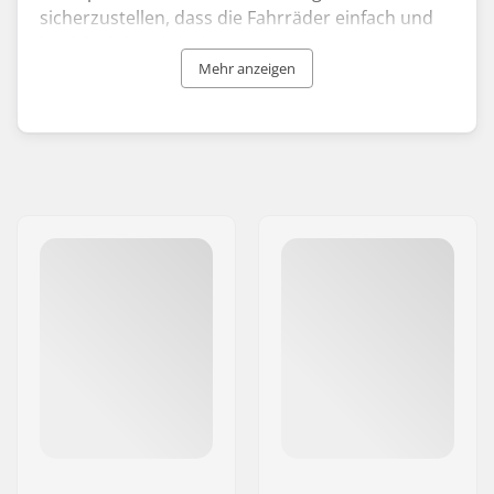
sicherzustellen, dass die Fahrräder einfach und
hochfunktional sind.
Mehr anzeigen
Fairdale bietet eine Reihe von Fahrrädern an, die
sowohl für Kinder als auch für Erwachsene
geeignet sind und deren Rahmen und Räder in
verschiedenen Größen erhältlich sind. Modelle
wie das Fairdale Taj und das Fairdale Weekend
fangen den Geist der Marke durch die
Verwendung von lebhaften, lebendigen Farben
für die Rahmen ein. Sie sind mit besonderen
Details versehen, die das spielerische Wesen von
Fairdale unterstreichen.
Die Wartung der Fairdale-Fahrräder ist ein
Kinderspiel, sie sind optisch ansprechend und
das Fahrgefühl ist unvergleichlich. Ob für einen
Erwachsenen oder ein Kind, Sie können sicher
sein, dass das Fahrrad gut ankommt und