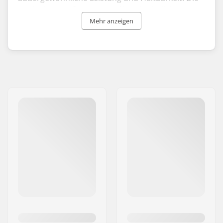
Marke legt großen Wert auf kontinuierliche
Innovation und bietet erstklassige Ausrüstung für
Mehr anzeigen
jedes Terrain, die unvergleichliche Kontrolle und
langlebige Qualität bietet.
Bei Whitespace steht der Stil an erster Stelle:
Ästhetik und Funktionalität sind perfekt integriert,
um auf und abseits der Pisten einen starken
Eindruck zu hinterlassen. Die Snowboards von
Whitespace richten sich an Fahrer aller
Stilrichtungen und Fähigkeiten, von Freestyle-
Liebhabern bis hin zu Backcountry-Entdeckern
und Terrainpark-Fans.
Whitespace ist mehr als nur eine Marke, es ist
eine dynamische Gemeinschaft begeisterter
Snowboarder. -
Ride with Whitespace
- Shaun
White's Leidenschaft trifft auf modernste
Innovation.