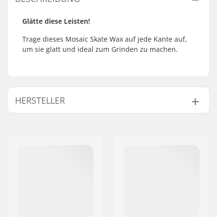
Glätte diese Leisten!
Trage dieses Mosaic Skate Wax auf jede Kante auf,
um sie glatt und ideal zum Grinden zu machen.
HERSTELLER
Name:
HLC SB DISTRIBUTION SL
Adresse:
Industrial state Lintzirin,
Gaina Plot E
Postleitzahl:
P.C 20180 Oiarzun
Ort:
OIARTZUN
Land:
Spanien