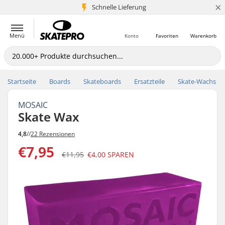
×
Schnelle Lieferung
5+ Mio. Kunden
Menü
Konto
Favoriten
Warenkorb
Startseite
Boards
Skateboards
Ersatzteile
Skate-Wachs
MOSAIC
Skate Wax
4,8
//
22 Rezensionen
€7,95
€11,95
€4,00
SPAREN