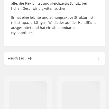
alle, die Flexibilität und gleichzeitig Schutz bei
hohen Geschwindigkeiten suchen.
Er hat eine leichte und atmungsaktive Struktur, ist
mit strapazierfähigem Wildleder auf der Handfläche
ausgestattet und hat ein abnehmbares
Nylonpolster.
HERSTELLER
Name:
Powerslide
Sportartikelvertriebs GmbH
Adresse:
Esbachgraben 1
Postleitzahl:
95463
Ort:
Bindlach
Land:
Deutschland