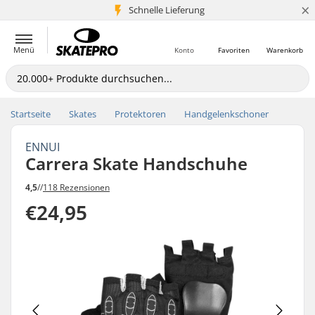
×
Schnelle Lieferung
5+ Mio. Kunden
Menü
Konto
Favoriten
Warenkorb
Startseite
Skates
Protektoren
Handgelenkschoner
ENNUI
Carrera Skate Handschuhe
4,5
//
118 Rezensionen
€24,95