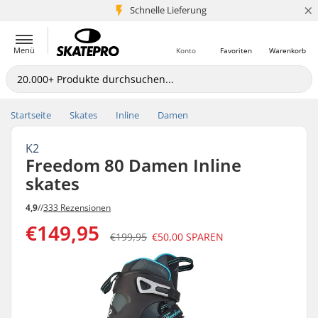
×
Schnelle Lieferung
5+ Mio. Kunden
Menü
Konto
Favoriten
Warenkorb
Startseite
Skates
Inline
Damen
K2
Freedom 80 Damen Inline
skates
4,9
//
333 Rezensionen
€149,95
€199,95
€50,00
SPAREN