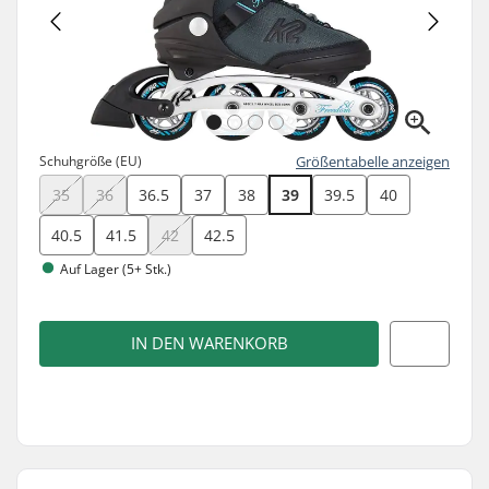
Schuhgröße (EU)
Größentabelle anzeigen
35
36
36.5
37
38
39
39.5
40
40.5
41.5
42
42.5
Auf Lager (5+ Stk.)
IN DEN WARENKORB