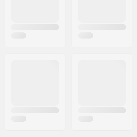
Rollenhärte:
80A
Schienen-Typ:
Flaches Setup
Max.
80mm
Rollendurchmesser:
Schuhmaterial:
Textil, Mesh
Innenschuhmaterial:
Atmungsaktives
Material, Schaum
Cuff:
Fest, Hohe Stütze,
Integrierte
Trageschlaufe
Montage:
Riveted
Bremse:
Ja
Gewicht:
1400g
Empfohlen für:
Fitness Skating