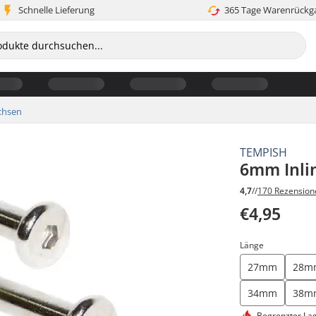
Schnelle Lieferung
365 Tage Warenrückg
chsen
TEMPISH
6mm Inlin
4,7
//
170 Rezension
€4,95
Länge
27mm
28m
34mm
38m
Begrenzter La