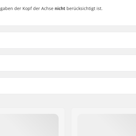
angaben der Kopf der Achse
nicht
berücksichtigt ist.
Inliner Achsen Set 4 Stk.:
Kompatibel mit