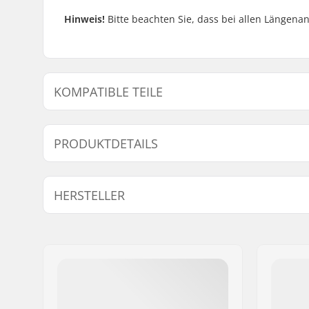
Hinweis!
Bitte beachten Sie, dass bei allen Längen
KOMPATIBLE TEILE
Finde Produkte die kompatibel sind mit Tempish 6mm 
PRODUKTDETAILS
Achsendurchmesser:
6mm
HERSTELLER
Name:
TEMPISH s.r.o.
Adresse:
Bratrí Wolfu 495/16
Postleitzahl:
779 00
Ort:
Olomouc
Land:
Tschechien