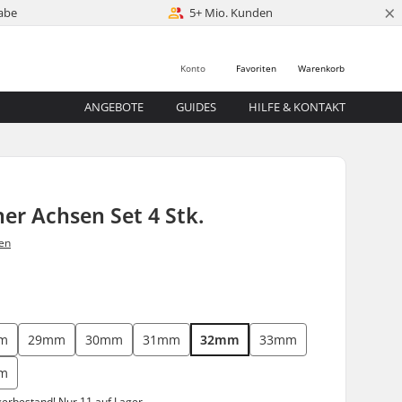
×
abe
5+ Mio. Kunden
Konto
Favoriten
Warenkorb
ANGEBOTE
GUIDES
HILFE & KONTAKT
er Achsen Set 4 Stk.
en
m
29mm
30mm
31mm
32mm
33mm
m
gerbestand!
Nur 11 auf Lager