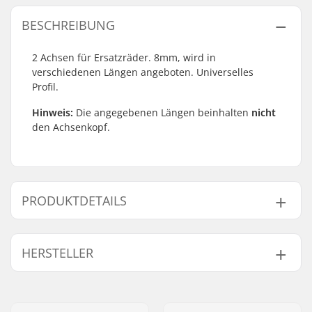
BESCHREIBUNG
2 Achsen für Ersatzräder. 8mm, wird in
verschiedenen Längen angeboten. Universelles
Profil.
Hinweis:
Die angegebenen Längen beinhalten
nicht
den Achsenkopf.
PRODUKTDETAILS
Achsendurchmesser:
8mm
HERSTELLER
Name:
TEMPISH s.r.o.
Adresse:
Bratrí Wolfu 495/16