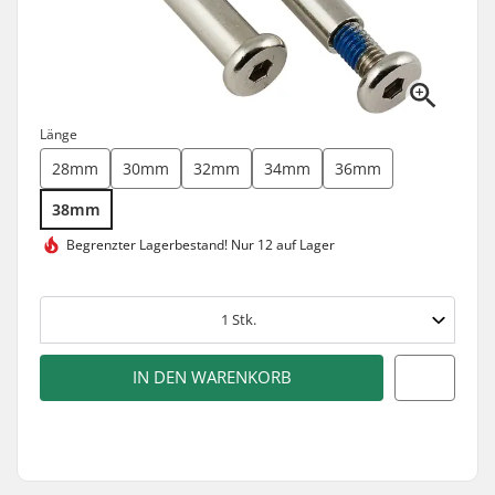
Länge
28mm
30mm
32mm
34mm
36mm
38mm
Begrenzter Lagerbestand!
Nur 12 auf Lager
1
Stk.
IN DEN WARENKORB