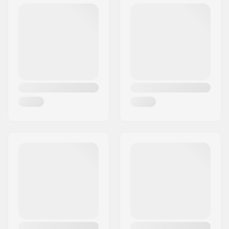
Postleitzahl:
779 00
Ort:
Olomouc
Land:
Tschechien