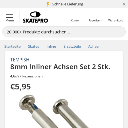
×
Schnelle Lieferung
5+ Mio. Kunden
Menü
Konto
Favoriten
Warenkorb
Startseite
Skates
Inline
Ersatzteile
Achsen
TEMPISH
8mm Inliner Achsen Set 2 Stk.
4,6
//
97 Rezensionen
€5,95