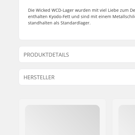
Die Wicked WCD-Lager wurden mit viel Liebe zum Deta
enthalten Kyodo-Fett und sind mit einem Metallschi
standhalten als Standardlager.
PRODUKTDETAILS
Kugellager-Präzision:
ILQ-9
HERSTELLER
Kugellagertyp:
Closed
Schmiermittel:
Schmierfe
Name:
Powerslide Sport
Adresse:
Esbachgraben 1
Postleitzahl:
95463
Ort:
Bindlach
Land:
Deutschland