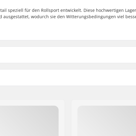
il speziell für den Rollsport entwickelt. Diese hochwertigen Lage
ld ausgestattet, wodurch sie den Witterungsbedingungen viel bess
Spacer:
Anzahl pro Packung:
tt
Twincam:
artikelvertriebs GmbH