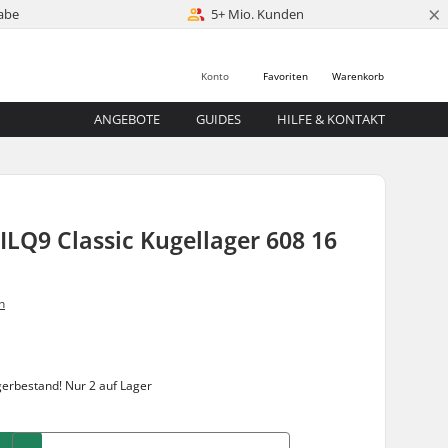
×
abe
5+ Mio. Kunden
Konto
Favoriten
Warenkorb
ANGEBOTE
GUIDES
HILFE & KONTAKT
LQ9 Classic Kugellager 608 16
n
gerbestand!
Nur 2 auf Lager