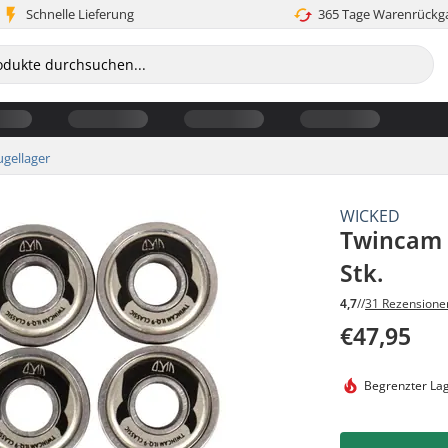
Schnelle Lieferung
365 Tage Warenrückg
ugellager
WICKED
Twincam I
Stk.
4,7
//
31 Rezensione
€47,95
Begrenzter La