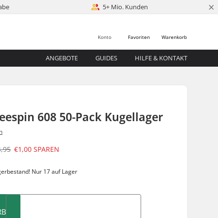
×
abe
5+ Mio. Kunden
Konto
Favoriten
Warenkorb
ANGEBOTE
GUIDES
HILFE & KONTAKT
eespin 608 50-Pack Kugellager
n
4,95
€1,00
SPAREN
gerbestand!
Nur 17 auf Lager
RB