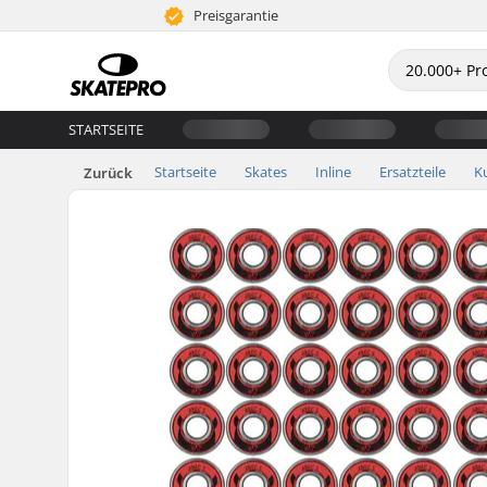
Preisgarantie
STARTSEITE
Startseite
Skates
Inline
Ersatzteile
K
Zurück