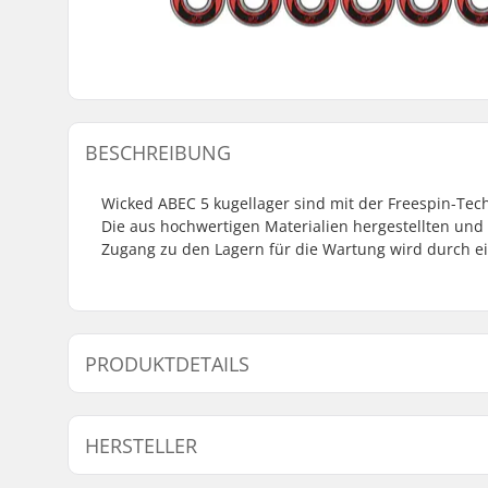
BESCHREIBUNG
Wicked ABEC 5 kugellager sind mit der Freespin-Tech
Die aus hochwertigen Materialien hergestellten und 
Zugang zu den Lagern für die Wartung wird durch e
PRODUKTDETAILS
Kugellager-Präzision:
ABEC-5
HERSTELLER
Kugellagertyp:
Semi-seal
Schmiermittel:
Schmierfe