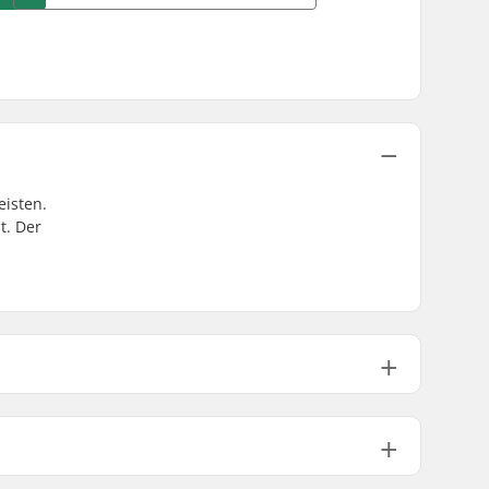
eisten.
t. Der
Nicht enthalten
50
Ja