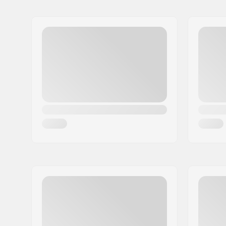
Name:
Powerslide Sport
Adresse:
Esbachgraben 1
Postleitzahl:
95463
Ort:
Bindlach
Land:
Deutschland