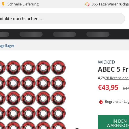
Schnelle Lieferung
365 Tage Warenrückg
ugellager
WICKED
ABEC 5 Fr
4,7
//
26 Rezensione
€43,95
€4
Begrenzter La
IN DEN
WARENKO