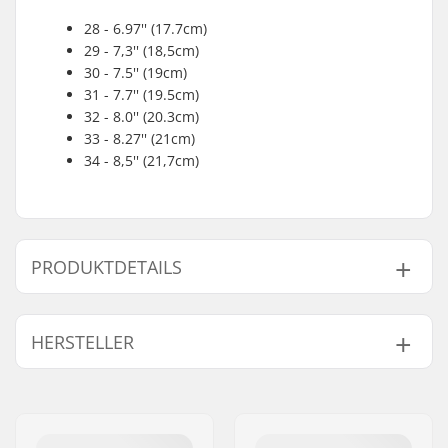
28 - 6.97'' (17.7cm)
29 - 7,3'' (18,5cm)
30 - 7.5'' (19cm)
31 - 7.7'' (19.5cm)
32 - 8.0'' (20.3cm)
33 - 8.27'' (21cm)
34 - 8,5'' (21,7cm)
PRODUKTDETAILS
Größenverstellbarer
Nein
HERSTELLER
Boot:
Rollendurchmesser:
54mm
Name:
TEMPISH s.r.o.
Boot-Typ:
Rollkunstlauf
Adresse:
Bratrí Wolfu 495/16
Niveau:
Anfänger
,
Geübt
Postleitzahl:
779 00