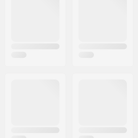
Extra Features:
Erhöhter Absatz
Ort:
Olomouc
Chassis-Material:
Aluminium
Land:
Tschechien
Innenschuh-
Eingebaut
Eigenschaften:
Verschluss:
Schnürsenkel
Boot-Material:
Leder
Innenschuh-Material:
Mikrofiber, BK Mesh
Manschette:
Hohe Stütze
Rollenbreite:
32mm
Rollenhärte:
82A
Stopper:
Ja
Kugellager-Präzision:
ABEC-7
Empfohlen für:
Indoor Skating,
Outdoor Skating,
Rollkunstlauf