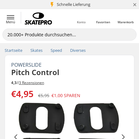
×
Schnelle Lieferung
5+ Mio. Kunden
Menü
Konto
Favoriten
Warenkorb
Startseite
Skates
Speed
Diverses
POWERSLIDE
Pitch Control
4,3
//
3 Rezensionen
€4,95
€5,95
€1,00
SPAREN