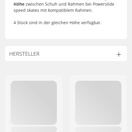
Höhe
zwischen Schuh und Rahmen bei Powerslide
speed skates mit kompatiblem Rahmen.
4 Stück sind in der gleichen Höhe verfügbar.
HERSTELLER
Name:
Powerslide
Sportartikelvertriebs GmbH
Adresse:
Esbachgraben 1
Postleitzahl:
95463
Ort:
Bindlach
Land:
Deutschland