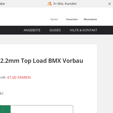
×
abe
5+ Mio. Kunden
Konto
Favoriten
Warenkorb
ANGEBOTE
GUIDES
HILFE & KONTAKT
22.2mm Top Load BMX Vorbau
4,95
€7,00
SPAREN
k.)