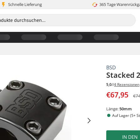
Schnelle Lieferung
365 Tage Warenrückg
BSD
Stacked 
5,0
//
4 Rezensionen
€67,95
€7
Länge:
50mm
Auf Lager (5+ St
IN DEN