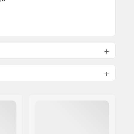
312g
1 1/8"