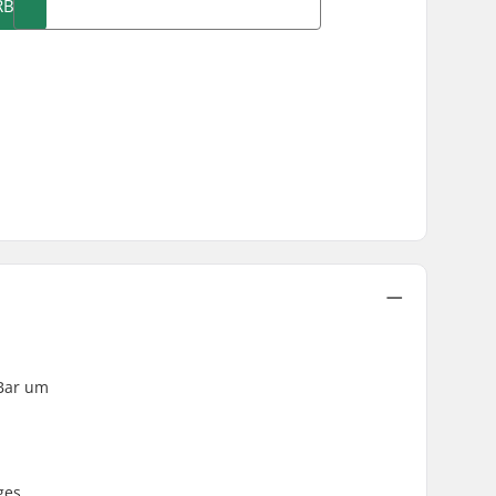
RB
 Bar um
ges