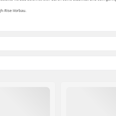
gh-Rise-Vorbau.
p load
Gewicht:
Lenkerrohrgröße: