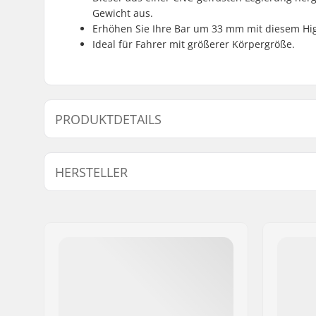
Gewicht aus.
Erhöhen Sie Ihre Bar um 33 mm mit diesem Hi
Ideal für Fahrer mit größerer Körpergröße.
PRODUKTDETAILS
Vorbau(Stem)-Type/Länge:
50mm, To
HERSTELLER
Lenkererhöhung:
33mm
Vorbau (Stem) Durchmesser:
22.2mm
Name:
Sport Import GmbH
Adresse:
Industriestr. 39
Postleitzahl:
26188
Ort:
Edewecht
Land:
Deutschland