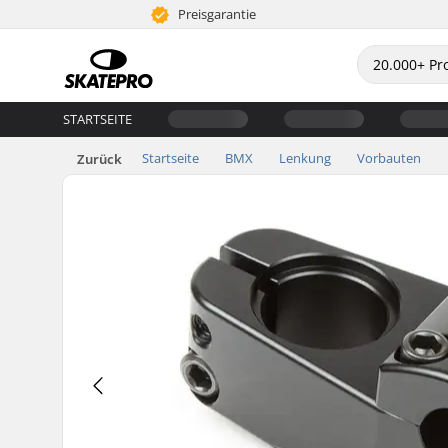
Preisgarantie
STARTSEITE
Startseite
BMX
Lenkung
Vorbauten
Zurück