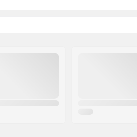
76mm - 86A
92A
80mm - 86A
90A
Kugellager:
90mm - 86A
90A
Kugellager-Präzision:
100mm - 86A
artikelvertriebs GmbH