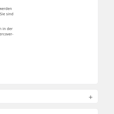
 werden
Sie sind
n in der
ercover-
72mm
88A