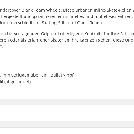
ndercover Blank Team Wheels. Diese urbanen Inline-Skate-Rollen
hergestellt und garantieren ein schnelles und müheloses Fahren. 
für unterschiedliche Skating-Stile und Oberflächen.
eten hervorragenden Grip und überlegene Kontrolle für Ihre Fahrte
bieren oder als erfahrener Skater an Ihre Grenzen gehen, diese Und
t.
m verfügen über ein "Bullet"-Profil
il (abgerundet)
72mm - 88A
r
Rollenhärte