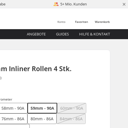
×
abe
5+ Mio. Kunden
Konto
Favoriten
Warenkorb
ANGEBOTE
GUIDES
HILFE & KONTAKT
m Inliner Rollen 4 Stk.
n
rometer
58mm - 90A
59mm - 90A
60mm - 90A
76mm - 86A
80mm - 86A
84mm - 86A