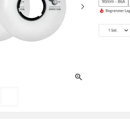
90mm - 86A
Begrenzter La
1
Set