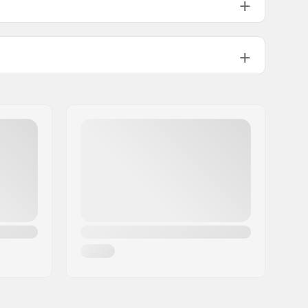
76mm
86A
80mm
86A
Nicht inklusive
90mm
86A
Not included
100mm
86A