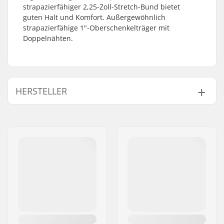
strapazierfähiger 2,25-Zoll-Stretch-Bund bietet
guten Halt und Komfort. Außergewöhnlich
strapazierfähige 1"-Oberschenkelträger mit
Doppelnähten.
HERSTELLER
Name:
CCM hockey AB
Adresse:
Gårdsvägen 13
Postleitzahl:
SE-16970
Ort:
Solna
Land:
Schweden