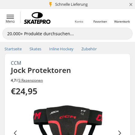
×
Schnelle Lieferung
5+ Mio. Kunden
Menü
Konto
Favoriten
Warenkorb
Startseite
Skates
Inline Hockey
Zubehör
CCM
Jock Protektoren
4,7
//
3 Rezensionen
€24,95