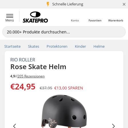
×
Schnelle Lieferung
5+ Mio. Kunden
Menü
Konto
Favoriten
Warenkorb
Startseite
Skates
Protektoren
Kinder
Helme
RIO ROLLER
Rose Skate Helm
4,9
//
205 Rezensionen
€24,95
€37,95
€13,00
SPAREN