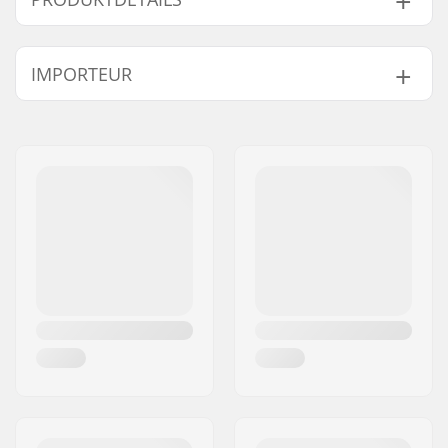
Kopfumfang:
49cm, 50cm, 51cm,
IMPORTEUR
52cm
Größenverstellbar:
Nein
Name:
Centrano ApS
Zertifikate:
EN 1078
Adresse:
Omega 6
Außenschalen-Typ:
ABS
Postleitzahl:
8382
Innenschale:
EPS
Ort:
Hinnerup
Polstermaterial:
Schaum
Land:
Dänemark
Extra Polsterset:
Ja