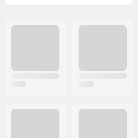
Außenschalen-Typ:
Geklebt
,
ABS
Name:
Centrano ApS
Innenschale:
EPS
Adresse:
Omega 6
Polstermaterial:
Schaum
Postleitzahl:
8382
Polsterdicke:
14mm
Ort:
Hinnerup
Extra Polsterset:
12mm
Land:
Dänemark
Gewicht:
409g