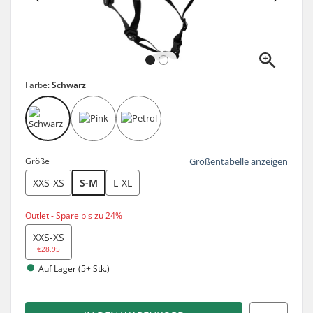
Farbe:
Schwarz
Größe
Größentabelle anzeigen
XXS-XS
S-M
L-XL
Outlet - Spare bis zu 24%
XXS-XS
€28,95
Auf Lager (5+ Stk.)