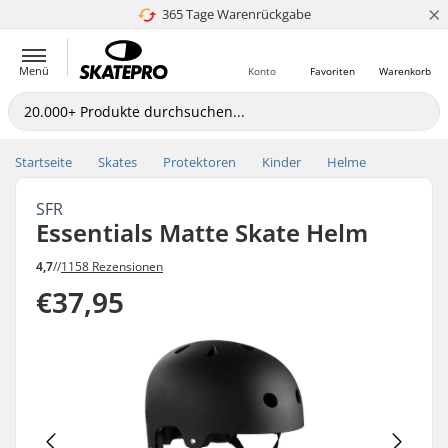
×
365 Tage Warenrückgabe
Preisgarantie
Menü
Konto
Favoriten
Warenkorb
Startseite
Skates
Protektoren
Kinder
Helme
SFR
Essentials Matte Skate Helm
4,7
//
1158 Rezensionen
€37,95