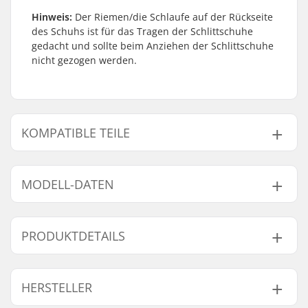
Hinweis:
Der Riemen/die Schlaufe auf der Rückseite
des Schuhs ist für das Tragen der Schlittschuhe
gedacht und sollte beim Anziehen der Schlittschuhe
nicht gezogen werden.
KOMPATIBLE TEILE
Finde Produkte die kompatibel sind mit Powerslide
Phuzion Universe Inliner Kinder:
MODELL-DATEN
Modell
Rollendurchmesser
Level
PRODUKTDETAILS
Kompatible Teile
Rot - 29-32
80mm
Anfänger
Blau - 29-32
80mm
Anfänger
Größenverstellbarer
Ja
HERSTELLER
Weiß - 29-32
80mm
Anfänger
Boot:
Boot/Schalen-Typ:
Hart
Rot - 33-36
84mm
Anfänger