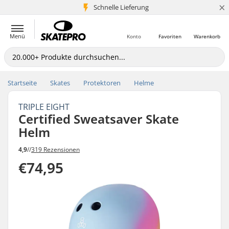
×
Schnelle Lieferung
5+ Mio. Kunden
Menü
Konto
Favoriten
Warenkorb
Startseite
Skates
Protektoren
Helme
TRIPLE EIGHT
Certified Sweatsaver Skate
Helm
4,9
//
319 Rezensionen
€74,95