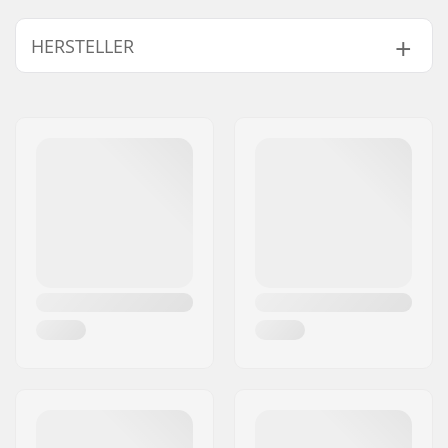
Höhe x Breite x Tiefe:
148 x 33 x 5 cm
HERSTELLER
Aktivitäten:
Wintersport,
Exploration
Name:
All Sport NV
Innenfutter:
Polyester
Adresse:
Hoge Mauw 175
Äußeres Material:
Polyester
Postleitzahl:
2370
Ort:
Arendonk
Land:
Belgien