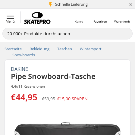
×
Schnelle Lieferung
5+ Mio. Kunden
Menü
Konto
Favoriten
Warenkorb
Startseite
Bekleidung
Taschen
Wintersport
Snowboards
DAKINE
Pipe Snowboard-Tasche
4,4
//
11 Rezensionen
€44,95
€59,95
€15,00
SPAREN