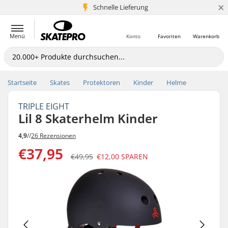
×
Schnelle Lieferung
5+ Mio. Kunden
Menü
Konto
Favoriten
Warenkorb
Startseite
Skates
Protektoren
Kinder
Helme
TRIPLE EIGHT
Lil 8 Skaterhelm Kinder
4,9
//
26 Rezensionen
€37,95
€49,95
€12,00
SPAREN