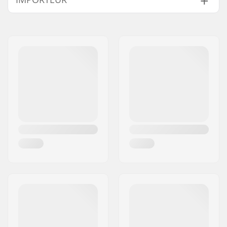
52cm
Name:
Centrano ApS
Größenverstellbar:
Ja
Adresse:
Omega 6
Zertifikate:
CPSC 1203
,
ASTM
Postleitzahl:
8382
1492/1447
Ort:
Hinnerup
Außenschalen-Typ:
ABS
Land:
Dänemark
Innenschale:
EPS
Polstermaterial:
Schaum
Extra Polsterset:
Ja