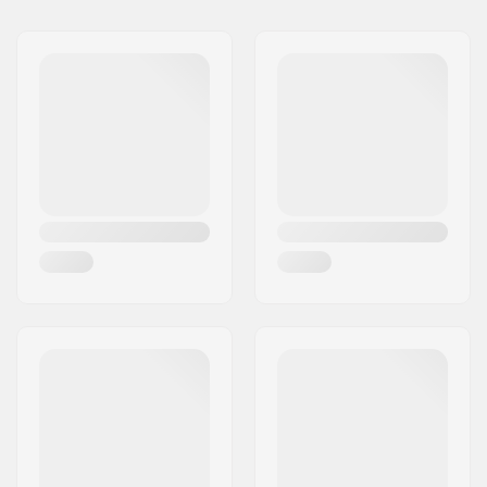
Name:
Centrano ApS
Größenverstellbar:
Nein
Adresse:
Omega 6
Zertifikate:
EN 1078
,
CPSC 1203
,
Postleitzahl:
8382
ASTM 1492/1447
Ort:
Hinnerup
Außenschalen-Typ:
ABS
Land:
Dänemark
Innenschale:
EPS
Polstermaterial:
Schaum
Extra Polsterset:
Ja
Gewicht:
450g