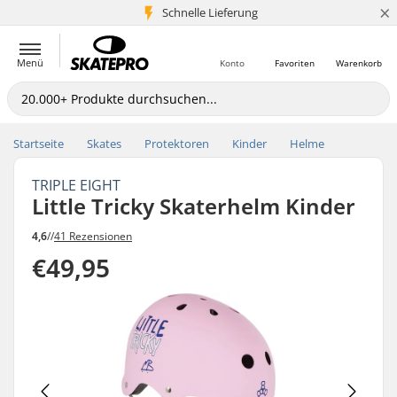
×
Schnelle Lieferung
5+ Mio. Kunden
Menü
Konto
Favoriten
Warenkorb
Startseite
Skates
Protektoren
Kinder
Helme
TRIPLE EIGHT
Little Tricky Skaterhelm Kinder
4,6
//
41 Rezensionen
€49,95