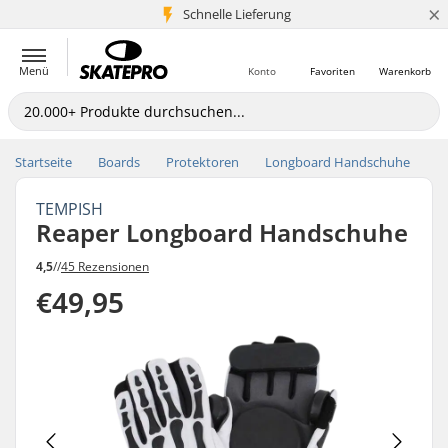
×
Schnelle Lieferung
5+ Mio. Kunden
Menü
Konto
Favoriten
Warenkorb
Startseite
Boards
Protektoren
Longboard Handschuhe
TEMPISH
Reaper Longboard Handschuhe
4,5
//
45 Rezensionen
€49,95