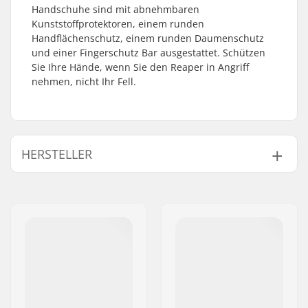
Handschuhe sind mit abnehmbaren
Kunststoffprotektoren, einem runden
Handflächenschutz, einem runden Daumenschutz
und einer Fingerschutz Bar ausgestattet. Schützen
Sie Ihre Hände, wenn Sie den Reaper in Angriff
nehmen, nicht Ihr Fell.
HERSTELLER
Name:
TEMPISH s.r.o.
Adresse:
Bratrí Wolfu 495/16
Postleitzahl:
779 00
Ort:
Olomouc
Land:
Tschechien